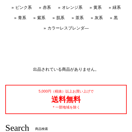
ピンク系
赤系
オレンジ系
黄系
緑系
青系
紫系
肌系
茶系
灰系
黒
カラーレスブレンダ―
出品されている商品がありません。
5,000円（税抜）以上お買い上げで
送料無料
＊一部地域を除く
Search
商品検索