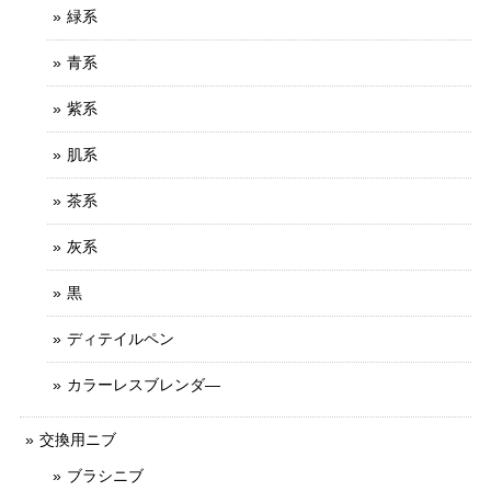
緑系
青系
紫系
肌系
茶系
灰系
黒
ディテイルペン
カラーレスブレンダ―
交換用ニブ
ブラシニブ