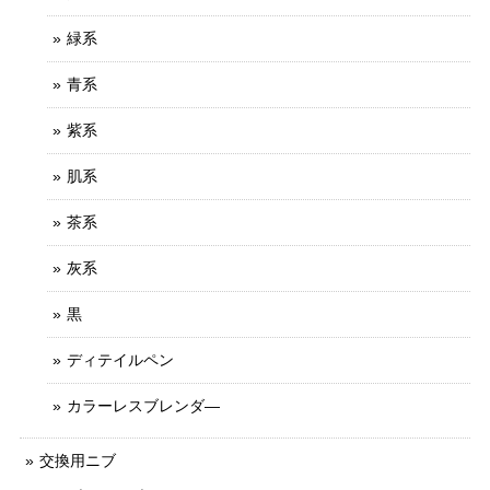
緑系
青系
紫系
肌系
茶系
灰系
黒
ディテイルペン
カラーレスブレンダ―
交換用ニブ