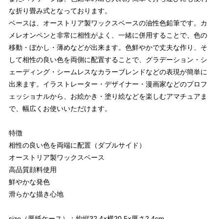
な折り畳み式となっております。
ベースは、オーストリア製ワックスベースの油性色鉛筆です。カ
メレオンペンと非常に相性がよく、一緒に併用することで、色の
移動・ぼかし・薄めなどが出来ます。色鮮やかで丈夫な作り、そ
して相性の良い色を両側に配置することで、グラデーション・シ
ェーディング・シームレスなカラーブレンドなどの表現が簡単に
出来ます。イラストレーター・デザイナー・漫画家などのプロフ
ェッショナルから、お絵かき・塗り絵などを楽しむアマチュアま
で、幅広くお使いいただけます。
特徴
相性の良い色を両端に配置（ダブルサイド）
オーストリア製ワックスベース
高品質顔料使用
鮮やかな発色
滑らかな描き心地
size（厚紙ケース）：約縦32.4×横20.5×厚さ2.4cm