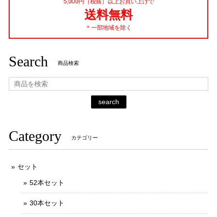
5,000円（税抜）以上お買い上げで
2020/03/29
送料無料
＊一部地域を除く
Search
商品検索
search
Category
カテゴリー
セット
52本セット
30本セット