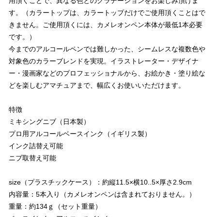
用頂くことで、異なる色とのグラデーションをお楽しみ頂けま
す。（カラートップは、カラートップだけでご使用頂くことはで
きません。ご使用頂くには、カメレオンペン本体が最低1本必要
です。）
今までのアルコールペンでは難しかった、シームレスな複数色や
対象色のカラーブレンドを実現。イラストレーター・デザイナ
ー・漫画家などのプロフェッショナルから、お絵かき・塗り絵な
どを楽しむアマチュアまで、幅広くお使いいただけます。
特徴
ミキシングニブ（日本製）
プロ用アルコールベースインク（イギリス製）
インク詰替え可能
ニブ取替え可能
size（プラスチックケース）：約縦11.5×横10..5×厚さ2.9cm
内容量：5本入り（カメレオンペンは含まれておりません。）
重量：約134ｇ（セット重量）